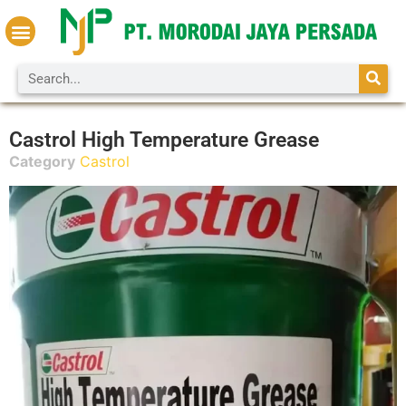
About us
Contact us
Castrol High Temperature Grease
Category
Castrol