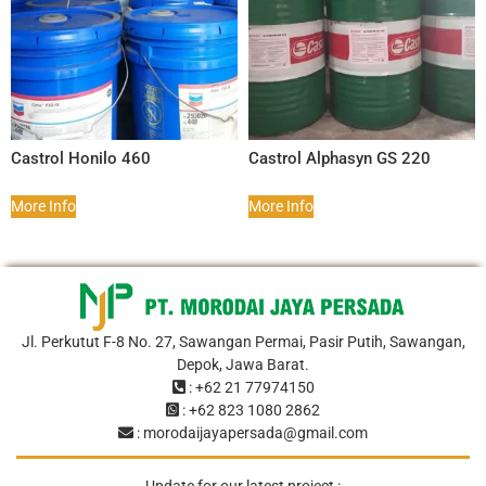
Castrol Honilo 460
Castrol Alphasyn GS 220
More Info
More Info
Jl. Perkutut F-8 No. 27, Sawangan Permai, Pasir Putih, Sawangan,
Depok, Jawa Barat.
: +62 21 77974150
: +62 823 1080 2862
: morodaijayapersada@gmail.com