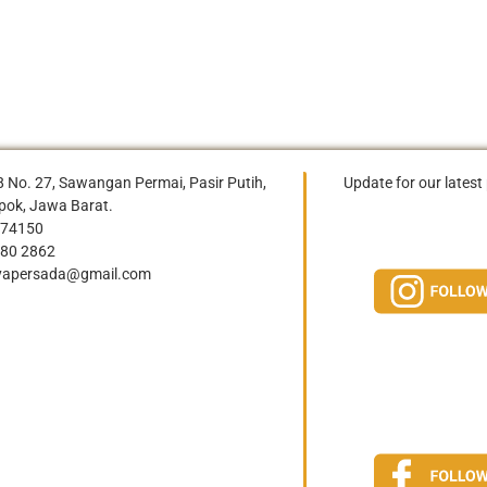
-8 No. 27, Sawangan Permai, Pasir Putih,
Update for our latest 
ok, Jawa Barat.
974150
080 2862
ayapersada@gmail.com