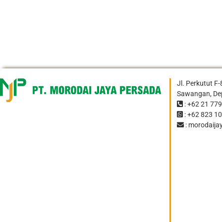
Jl. Perkutut F
Sawangan, Dep
: +62 21 77
: +62 823 1
: morodaij