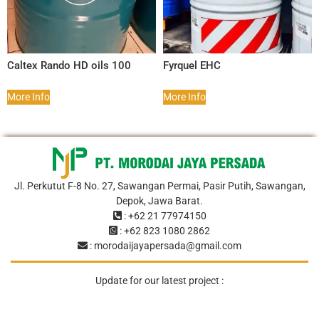
Caltex Rando HD oils 100
Fyrquel EHC
More Info
More Info
Jl. Perkutut F-8 No. 27, Sawangan Permai, Pasir Putih, Sawangan,
Depok, Jawa Barat.
: +62 21 77974150
: +62 823 1080 2862
: morodaijayapersada@gmail.com
Update for our latest project :