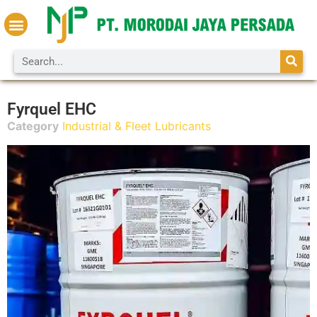
About us
Contact us
Fyrquel EHC
Category
Industrial & Fleet Lubricants