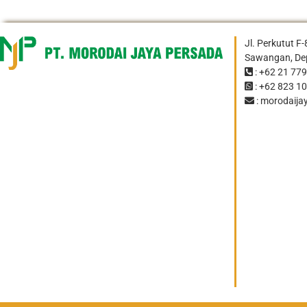
Jl. Perkutut F
Sawangan, Dep
: +62 21 77
: +62 823 1
: morodaij